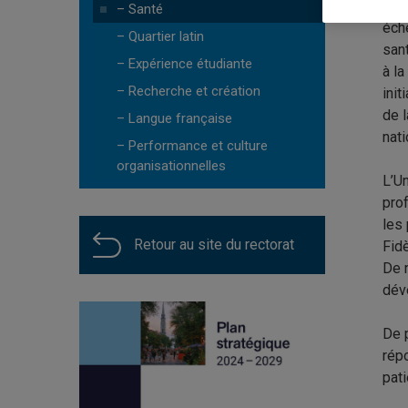
com
– Santé
éche
– Quartier latin
san
– Expérience étudiante
à la
– Recherche et création
ini
de l
– Langue française
nati
– Performance et culture
organisationnelles
L’Un
prof
les 
Retour au site du rectorat
Fidè
De 
dév
De p
rép
pati