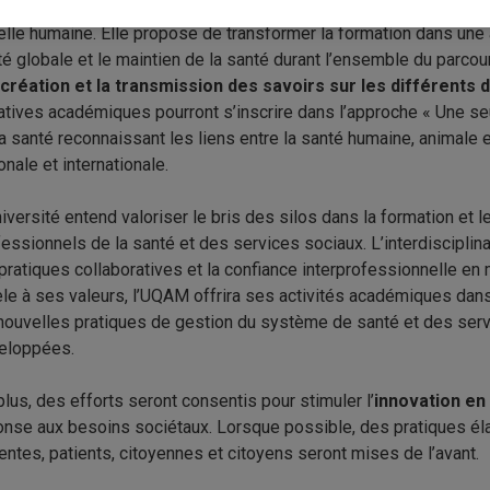
me une alliée dans le virage entrepris par le gouvernement du Qu
lle humaine. Elle propose de transformer la formation dans une a
té globale et le maintien de la santé durant l’ensemble du parco
création et la transmission des savoirs sur les différents 
tiatives académiques pourront s’inscrire dans l’approche « Une s
a santé reconnaissant les liens entre la santé humaine, animale et
onale et internationale.
iversité entend valoriser le bris des silos dans la formation et l
essionnels de la santé et des services sociaux. L’interdisciplin
pratiques collaboratives et la confiance interprofessionnelle en m
le à ses valeurs, l’UQAM offrira ses activités académiques dans 
nouvelles pratiques de gestion du système de santé et des servi
eloppées.
lus, des efforts seront consentis pour stimuler l’
innovation en
onse aux besoins sociétaux. Lorsque possible, des pratiques éla
entes, patients, citoyennes et citoyens seront mises de l’avant.