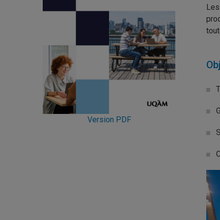
Les
pro
tout
Obj
T
G
Version PDF
S
C