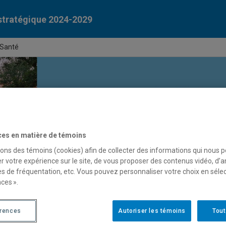
stratégique 2024-2029
 Santé
ces en matière de témoins
sons des témoins (cookies) afin de collecter des informations qui nous 
r votre expérience sur le site, de vous proposer des contenus vidéo, d’a
ansformer la formation et la recherche e
es de fréquentation, etc. Vous pouvez personnaliser votre choix en séle
soins du Québec
ces ».
système de santé et des services sociaux québécois, à l’instar d
érences
Autoriser les témoins
Tout
 d’arrimage entre l’offre de services et les besoins de la popula